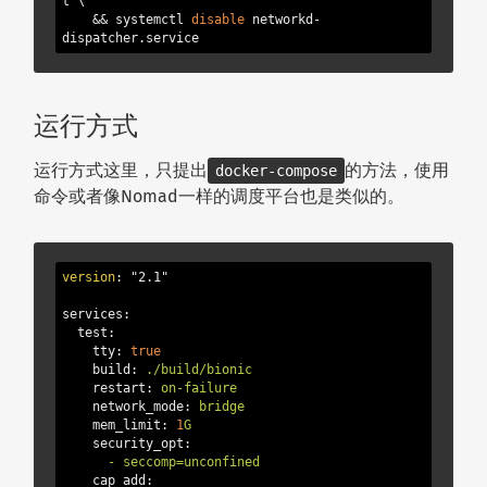
t \

    && systemctl 
disable
 networkd-
dispatcher.service
运行方式
运行方式这里，只提出
的方法，使用
docker-compose
命令或者像Nomad一样的调度平台也是类似的。
version
: "2.1"

services:
  test:
    tty:
true
    build:
./build/bionic
    restart:
on-failure
    network_mode:
bridge
    mem_limit:
1
G
    security_opt:
      -
seccomp=unconfined
    cap_add: