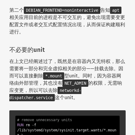
第二个
告知
DEBIAN_FRONTEND=noninteractive
apt
相关应用目前的进程是不可交互的，避免出现需要变更
配置文件或者交互式配置情况出现，从而保证构建顺利
进行。
不必要的unit
在上文已经阐述过了，既然是在容器内又无特权，那么
需要将一部分和完全虚拟相关的部分——挂载去除。因
而可以直接删除
型unit。同时，因为容器网
*.mount
络由外部管理，其也没有
的权限，无需响
NET_ADMIN
应变更，所以可以去除
networkd-
这个unit。
dispatcher.service
# remove unnecessary units
RUN
 rm -f 
/lib/systemd/system/sysinit.target.wants/*.moun