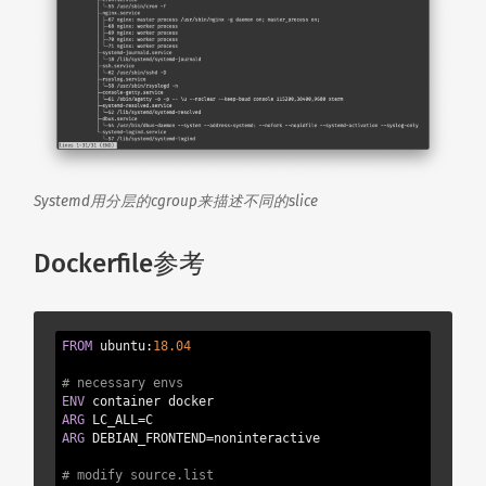
Systemd用分层的cgroup来描述不同的slice
Dockerfile参考
FROM
 ubuntu:
18.04
# necessary envs
ENV
ARG
ARG
 DEBIAN_FRONTEND=noninteractive

# modify source.list