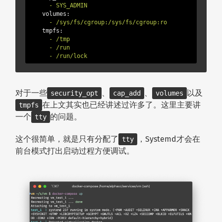
      -
SYS_ADMIN
    volumes:
      -
/sys/fs/cgroup:/sys/fs/cgroup:ro
    tmpfs:
      -
/tmp
      -
/run
      -
/run/lock
对于一些
、
、
以及
security_opt
cap_add
volumes
在上文其实也已经讲述过许多了。这里主要讲
tmpfs
一个
的问题。
tty
这个很简单，就是只有分配了
，Systemd才会在
tty
前台模式打出启动过程方便调试。