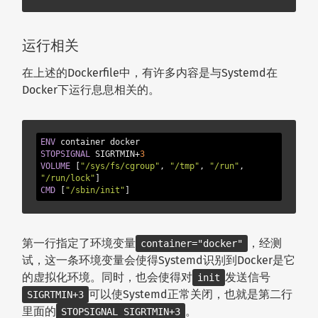
运行相关
在上述的Dockerfile中，有许多内容是与Systemd在
Docker下运行息息相关的。
ENV
STOPSIGNAL
 SIGRTMIN+
3
VOLUME
 [
"/sys/fs/cgroup"
, 
"/tmp"
, 
"/run"
, 
"/run/lock"
CMD
 [
"/sbin/init"
]
第一行指定了环境变量
，经测
container="docker"
试，这一条环境变量会使得Systemd识别到Docker是它
的虚拟化环境。同时，也会使得对
发送信号
init
可以使Systemd正常关闭，也就是第二行
SIGRTMIN+3
里面的
。
STOPSIGNAL SIGRTMIN+3