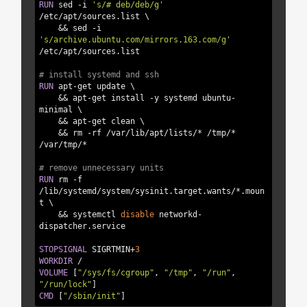
RUN
 sed -i 
's/# deb/deb/g'
/etc/apt/sources.list \

    && sed -i 
's/archive.ubuntu.com/mirrors.163.com/g'
# install systemd and ssh
RUN
 apt-get update \

    && apt-get install -y systemd ubuntu-
minimal \

    && apt-get clean \

    && rm -rf /var/lib/apt/lists/* /tmp/* 
# remove unnecessary units
RUN
 rm -f 
/lib/systemd/system/sysinit.target.wants/*.moun
t \

    && systemctl 
disable
 networkd-
STOPSIGNAL
 SIGRTMIN+
3
WORKDIR
VOLUME
 [
"/sys/fs/cgroup"
, 
"/tmp"
, 
"/run"
, 
"/run/lock"
CMD
 [
"/sbin/init"
]