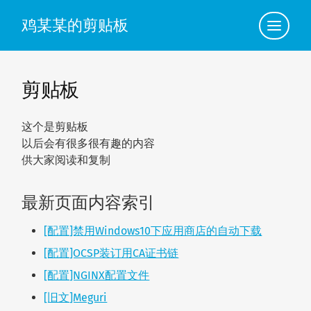
鸡某某的剪贴板
点
此
查
看
导
航
剪贴板
这个是剪贴板
以后会有很多很有趣的内容
供大家阅读和复制
最新页面内容索引
[配置]禁用Windows10下应用商店的自动下载
[配置]OCSP装订用CA证书链
[配置]NGINX配置文件
[旧文]Meguri