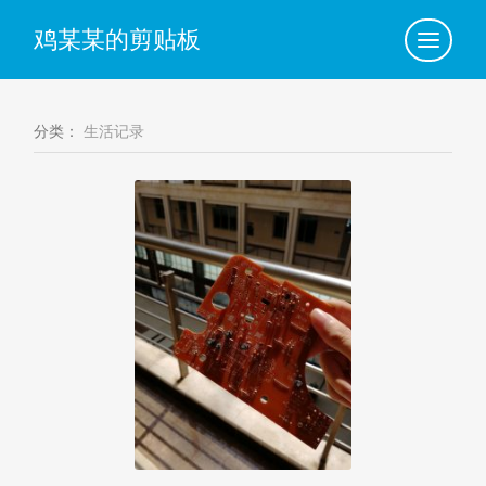
鸡某某的剪贴板
点
此
查
看
导
航
分类：
生活记录