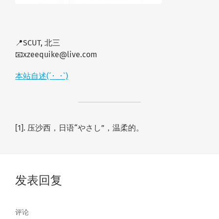
📍SCUT, 北三
📧xz
eeq
ui
ke@
l
i
ve
.c
om
本站自述(´･_･`)
[1]. 压沙西，日语“やさし”，温柔的。
发表回复
评论