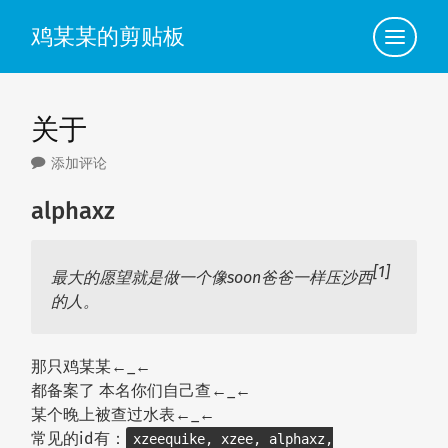
鸡某某的剪贴板
点
此
查
看
导
航
关于
添加评论
alphaxz
[1]
最大的愿望就是做一个像soon爸爸一样压沙西
的人。
那只鸡某某←_←
都备案了 本名你们自己查←_←
某个晚上被查过水表←_←
常见的id有：
xzeequike, xzee, alphaxz,