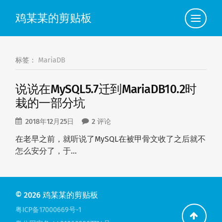
鸡某某的剪贴板
点
此
查
看
导
航
标签：
MariaDB
说说在MySQL5.7迁到MariaDB10.2时
栽的一部分坑
2018年12月25日
2 评论
在老早之前，就听说了MySQL在被甲骨文收了之后就不
怎么安分了，于…
© 2026
鸡某某的剪贴板
粤ICP备17000669号-1